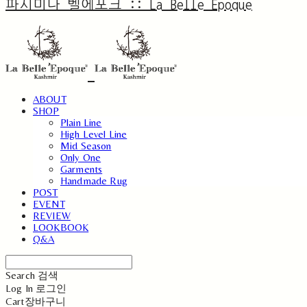
파시미나 벨에포크 :: La Belle Epoque
ABOUT
SHOP
Plain Line
High Level Line
Mid Season
Only One
Garments
Handmade Rug
POST
EVENT
REVIEW
LOOKBOOK
Q&A
Search
검색
Log In
로그인
Cart
장바구니