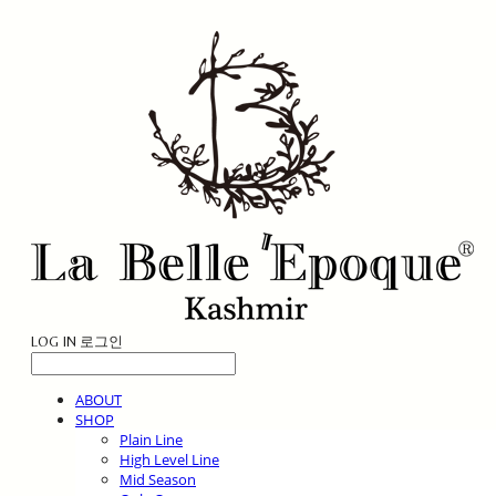
LOG IN
로그인
ABOUT
SHOP
Plain Line
High Level Line
Mid Season