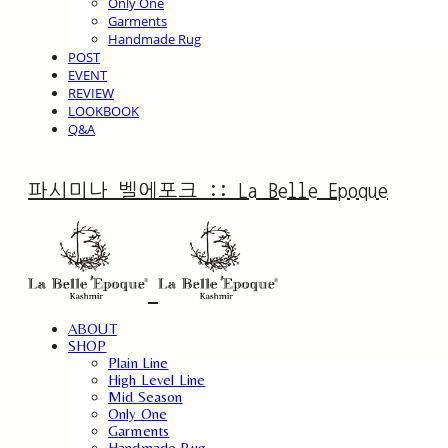
Only One
Garments
Handmade Rug
POST
EVENT
REVIEW
LOOKBOOK
Q&A
파시미나 벨에포크 :: La Belle Epoque
ABOUT
SHOP
Plain Line
High Level Line
Mid Season
Only One
Garments
Handmade Rug