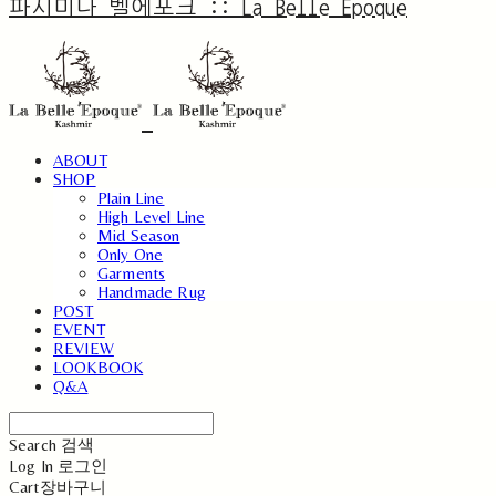
파시미나 벨에포크 :: La Belle Epoque
ABOUT
SHOP
Plain Line
High Level Line
Mid Season
Only One
Garments
Handmade Rug
POST
EVENT
REVIEW
LOOKBOOK
Q&A
Search
검색
Log In
로그인
Cart
장바구니