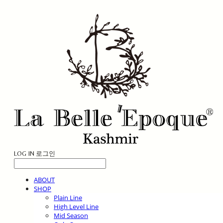
LOG IN
로그인
ABOUT
SHOP
Plain Line
High Level Line
Mid Season