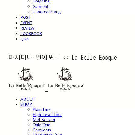
Only One
Garments
Handmade Rug
POST
EVENT
REVIEW
LOOKBOOK
Q&A
파시미나 벨에포크 :: La Belle Epoque
ABOUT
SHOP
Plain Line
High Level Line
Mid Season
Only One
Garments
Handmade Rug