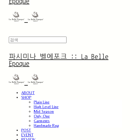
Epoque
파시미나 벨에포크 :: La Belle
Epoque
ABOUT
SHOP
Plain Line
High Level Line
Mid Season
Only One
Garments
Handmade Rug
POST
EVENT
REVIEW