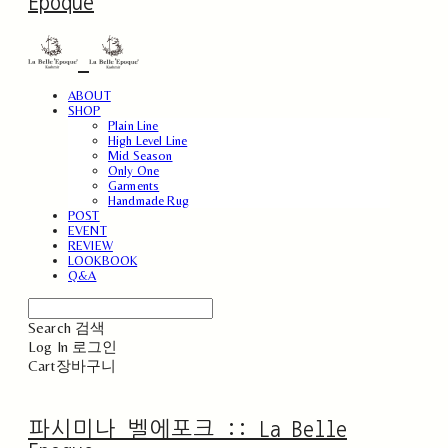
Epoque
ABOUT
SHOP
Plain Line
High Level Line
Mid Season
Only One
Garments
Handmade Rug
POST
EVENT
REVIEW
LOOKBOOK
Q&A
Search
검색
Log In
로그인
Cart
장바구니
파시미나 벨에포크 :: La Belle