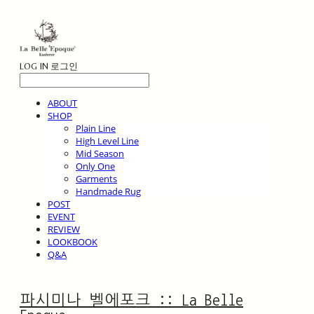
LOG IN
로그인
ABOUT
SHOP
Plain Line
High Level Line
Mid Season
Only One
Garments
Handmade Rug
POST
EVENT
REVIEW
LOOKBOOK
Q&A
파시미나 벨에포크 :: La Belle