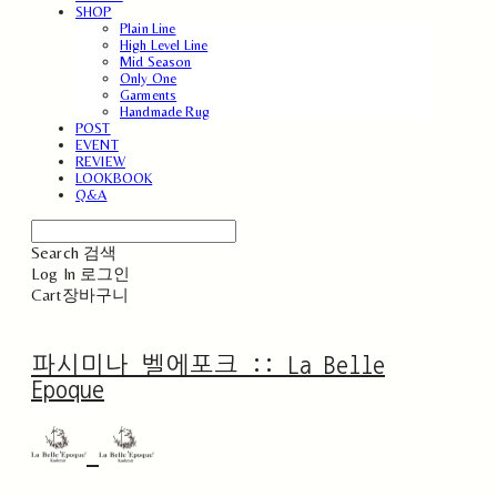
SHOP
Plain Line
High Level Line
Mid Season
Only One
Garments
Handmade Rug
POST
EVENT
REVIEW
LOOKBOOK
Q&A
Search
검색
Log In
로그인
Cart
장바구니
파시미나 벨에포크 :: La Belle
Epoque