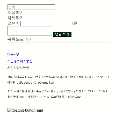
수정하기
삭제하기
글쓴이
내용
댓글 쓰기
목록으로 가기
이용약관
개인정보처리방침
사업자정보확인
상호: 벨에포크 | 대표: 민영진 | 개인정보관리책임자: 민영진 | 전화: 070-7622-9452 |
이메일: bellepoque1819@gmail.com
주소: 서울특별시 용산구 후암로28라길 20, 2층 | 사업자등록번호:
120-12-12797
|
통신판매:
2014-서울강남- 00748
| 호스팅제공자: (주)식스샵