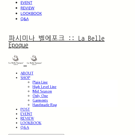
EVENT
REVIEW
LOOKBOOK
Q&A
파시미나 벨에포크 :: La Belle
Epoque
ABOUT
SHOP
Plain Line
High Level Line
Mid Season
Only One
Garments
Handmade Rug
POST
EVENT
REVIEW
LOOKBOOK
Q&A