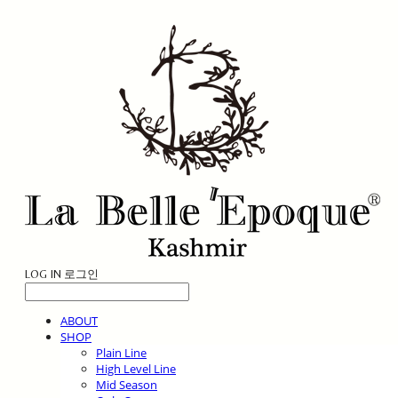
LOG IN
로그인
ABOUT
SHOP
Plain Line
High Level Line
Mid Season