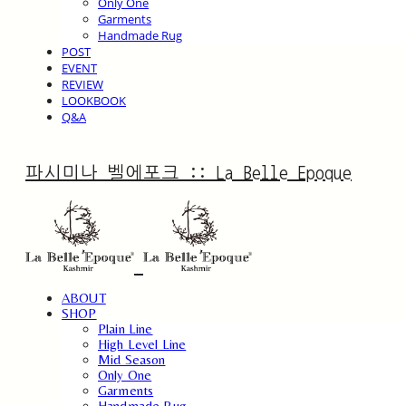
Only One
Garments
Handmade Rug
POST
EVENT
REVIEW
LOOKBOOK
Q&A
파시미나 벨에포크 :: La Belle Epoque
ABOUT
SHOP
Plain Line
High Level Line
Mid Season
Only One
Garments
Handmade Rug