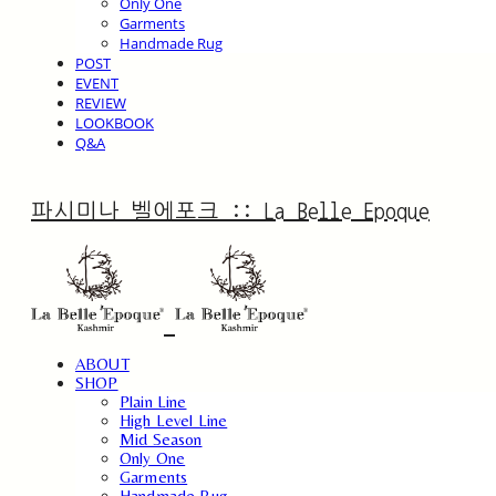
Only One
Garments
Handmade Rug
POST
EVENT
REVIEW
LOOKBOOK
Q&A
파시미나 벨에포크 :: La Belle Epoque
ABOUT
SHOP
Plain Line
High Level Line
Mid Season
Only One
Garments
Handmade Rug