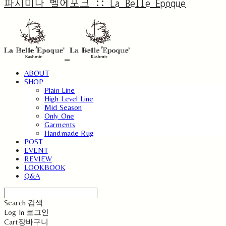
파시미나 벨에포크 :: La Belle Epoque
ABOUT
SHOP
Plain Line
High Level Line
Mid Season
Only One
Garments
Handmade Rug
POST
EVENT
REVIEW
LOOKBOOK
Q&A
Search
검색
Log In
로그인
Cart
장바구니