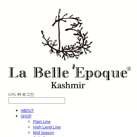
LOG IN
로그인
ABOUT
SHOP
Plain Line
High Level Line
Mid Season