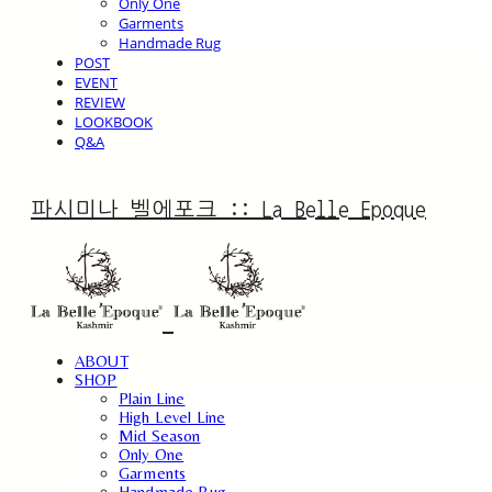
Only One
Garments
Handmade Rug
POST
EVENT
REVIEW
LOOKBOOK
Q&A
파시미나 벨에포크 :: La Belle Epoque
ABOUT
SHOP
Plain Line
High Level Line
Mid Season
Only One
Garments
Handmade Rug