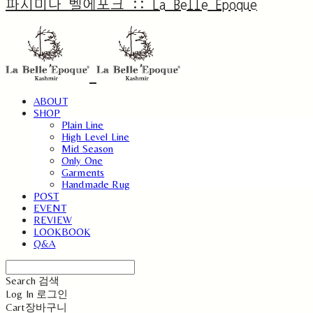
파시미나 벨에포크 :: La Belle Epoque
ABOUT
SHOP
Plain Line
High Level Line
Mid Season
Only One
Garments
Handmade Rug
POST
EVENT
REVIEW
LOOKBOOK
Q&A
Search
검색
Log In
로그인
Cart
장바구니