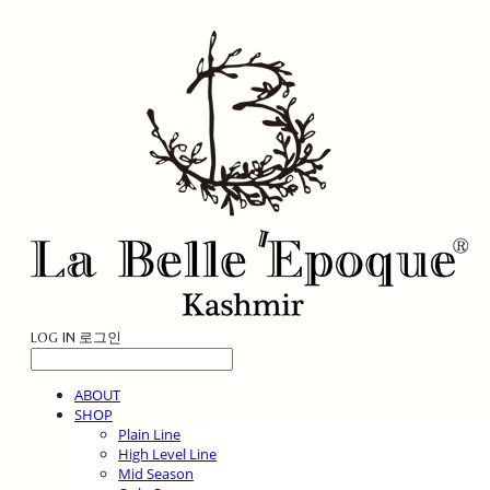
LOG IN
로그인
ABOUT
SHOP
Plain Line
High Level Line
Mid Season