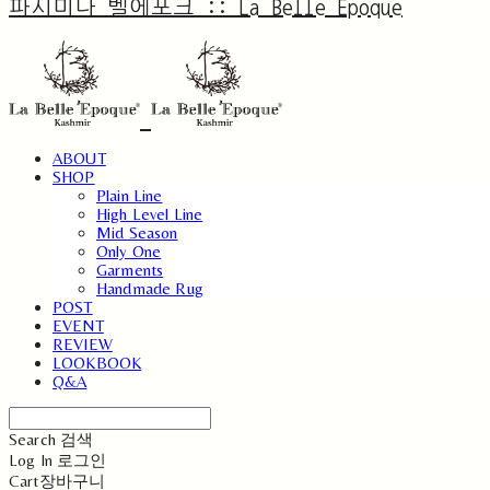
파시미나 벨에포크 :: La Belle Epoque
ABOUT
SHOP
Plain Line
High Level Line
Mid Season
Only One
Garments
Handmade Rug
POST
EVENT
REVIEW
LOOKBOOK
Q&A
Search
검색
Log In
로그인
Cart
장바구니