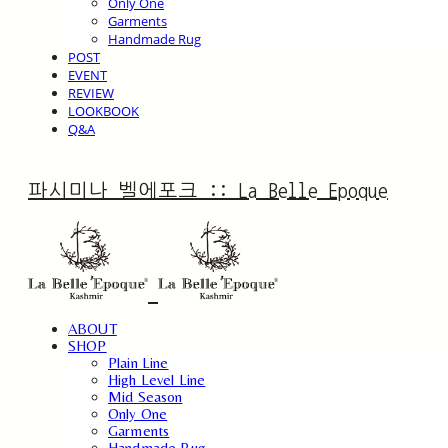
Only One
Garments
Handmade Rug
POST
EVENT
REVIEW
LOOKBOOK
Q&A
파시미나 벨에포크 :: La Belle Epoque
ABOUT
SHOP
Plain Line
High Level Line
Mid Season
Only One
Garments
Handmade Rug