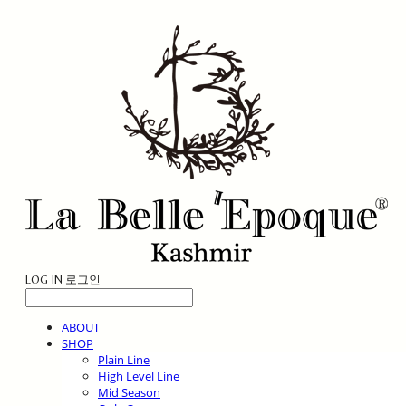
LOG IN
로그인
ABOUT
SHOP
Plain Line
High Level Line
Mid Season