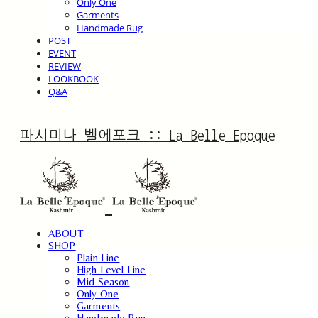
Only One
Garments
Handmade Rug
POST
EVENT
REVIEW
LOOKBOOK
Q&A
파시미나 벨에포크 :: La Belle Epoque
ABOUT
SHOP
Plain Line
High Level Line
Mid Season
Only One
Garments
Handmade Rug