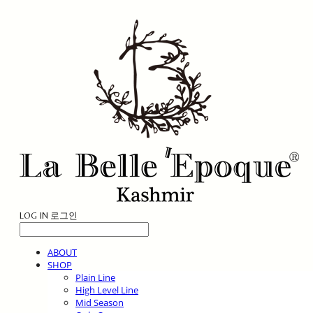
LOG IN
로그인
ABOUT
SHOP
Plain Line
High Level Line
Mid Season