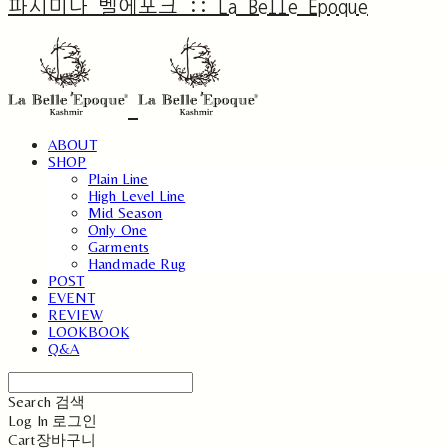
파시미나 벨에포크 :: La Belle Epoque
ABOUT
SHOP
Plain Line
High Level Line
Mid Season
Only One
Garments
Handmade Rug
POST
EVENT
REVIEW
LOOKBOOK
Q&A
Search
검색
Log In
로그인
Cart
장바구니