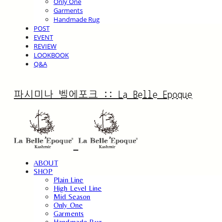
Only One
Garments
Handmade Rug
POST
EVENT
REVIEW
LOOKBOOK
Q&A
파시미나 벨에포크 :: La Belle Epoque
ABOUT
SHOP
Plain Line
High Level Line
Mid Season
Only One
Garments
Handmade Rug