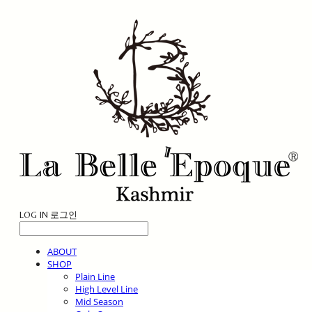
LOG IN
로그인
ABOUT
SHOP
Plain Line
High Level Line
Mid Season