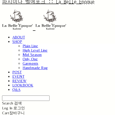
파시미나 벨에포크 :: La Belle Epoque
ABOUT
SHOP
Plain Line
High Level Line
Mid Season
Only One
Garments
Handmade Rug
POST
EVENT
REVIEW
LOOKBOOK
Q&A
Search
검색
Log In
로그인
Cart
장바구니