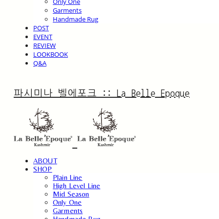
Only One
Garments
Handmade Rug
POST
EVENT
REVIEW
LOOKBOOK
Q&A
파시미나 벨에포크 :: La Belle Epoque
ABOUT
SHOP
Plain Line
High Level Line
Mid Season
Only One
Garments
Handmade Rug