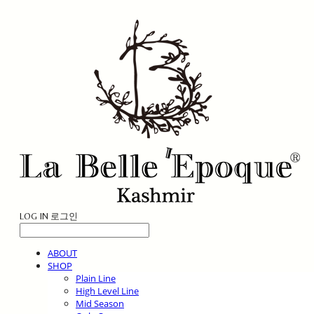
LOG IN
로그인
ABOUT
SHOP
Plain Line
High Level Line
Mid Season