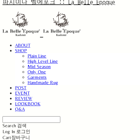
파시미나 벨에포크 :: La Belle Epoque
ABOUT
SHOP
Plain Line
High Level Line
Mid Season
Only One
Garments
Handmade Rug
POST
EVENT
REVIEW
LOOKBOOK
Q&A
Search
검색
Log In
로그인
Cart
장바구니