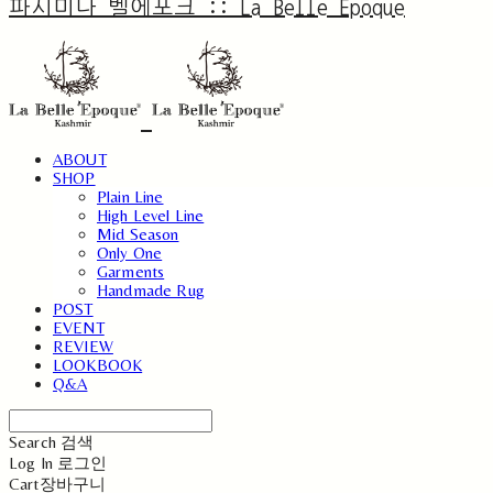
파시미나 벨에포크 :: La Belle Epoque
ABOUT
SHOP
Plain Line
High Level Line
Mid Season
Only One
Garments
Handmade Rug
POST
EVENT
REVIEW
LOOKBOOK
Q&A
Search
검색
Log In
로그인
Cart
장바구니