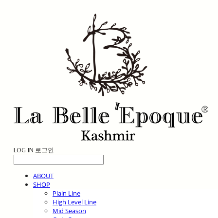
LOG IN
로그인
ABOUT
SHOP
Plain Line
High Level Line
Mid Season