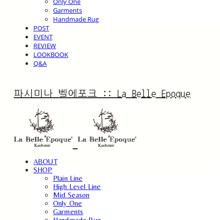
Only One
Garments
Handmade Rug
POST
EVENT
REVIEW
LOOKBOOK
Q&A
파시미나 벨에포크 :: La Belle Epoque
ABOUT
SHOP
Plain Line
High Level Line
Mid Season
Only One
Garments
Handmade Rug