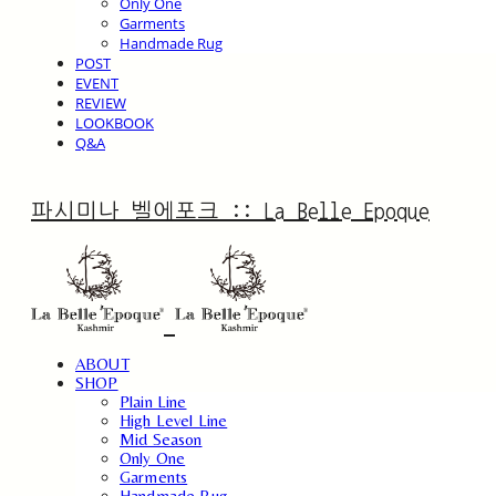
Only One
Garments
Handmade Rug
POST
EVENT
REVIEW
LOOKBOOK
Q&A
파시미나 벨에포크 :: La Belle Epoque
ABOUT
SHOP
Plain Line
High Level Line
Mid Season
Only One
Garments
Handmade Rug