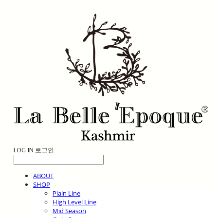
LOG IN
로그인
ABOUT
SHOP
Plain Line
High Level Line
Mid Season