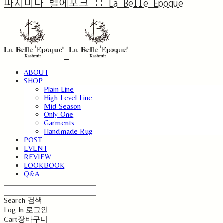
파시미나 벨에포크 :: La Belle Epoque
ABOUT
SHOP
Plain Line
High Level Line
Mid Season
Only One
Garments
Handmade Rug
POST
EVENT
REVIEW
LOOKBOOK
Q&A
Search
검색
Log In
로그인
Cart
장바구니