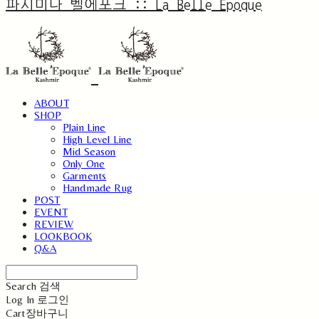
파시미나 벨에포크 :: La Belle Epoque
ABOUT
SHOP
Plain Line
High Level Line
Mid Season
Only One
Garments
Handmade Rug
POST
EVENT
REVIEW
LOOKBOOK
Q&A
Search
검색
Log In
로그인
Cart
장바구니