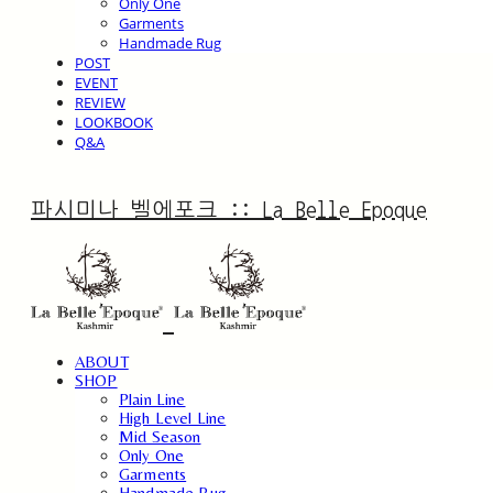
Only One
Garments
Handmade Rug
POST
EVENT
REVIEW
LOOKBOOK
Q&A
파시미나 벨에포크 :: La Belle Epoque
ABOUT
SHOP
Plain Line
High Level Line
Mid Season
Only One
Garments
Handmade Rug