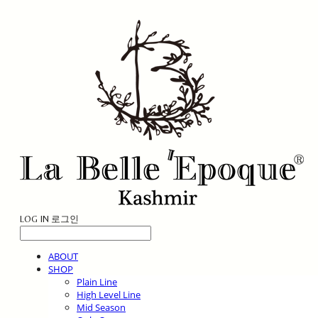
LOG IN
로그인
ABOUT
SHOP
Plain Line
High Level Line
Mid Season