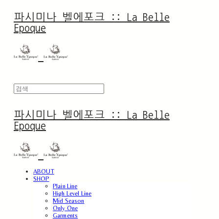
파시미나 벨에포크 :: La Belle
Epoque
파시미나 벨에포크 :: La Belle
Epoque
ABOUT
SHOP
Plain Line
High Level Line
Mid Season
Only One
Garments