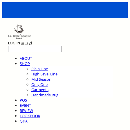
LOG IN
로그인
ABOUT
SHOP
Plain Line
High Level Line
Mid Season
Only One
Garments
Handmade Rug
POST
EVENT
REVIEW
LOOKBOOK
Q&A