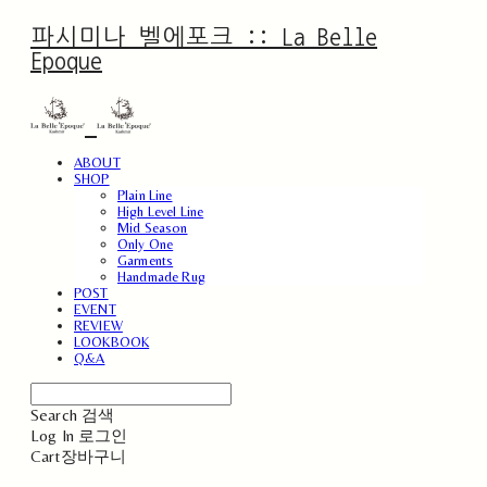
파시미나 벨에포크 :: La Belle
Epoque
ABOUT
SHOP
Plain Line
High Level Line
Mid Season
Only One
Garments
Handmade Rug
POST
EVENT
REVIEW
LOOKBOOK
Q&A
Search
검색
Log In
로그인
Cart
장바구니