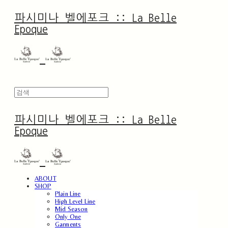
파시미나 벨에포크 :: La Belle
Epoque
파시미나 벨에포크 :: La Belle
Epoque
ABOUT
SHOP
Plain Line
High Level Line
Mid Season
Only One
Garments