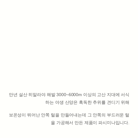
만년 설산 히말라야 해발 3000~6000m 이상의 고산 지대에 서식
하는 야생 산양은 혹독한 추위를 견디기 위해
보온성이 뛰어난 안쪽 털을 만들어내는데 그 안쪽의 부드러운 털
을 가공해서 만든 제품이 파시미나입니다.