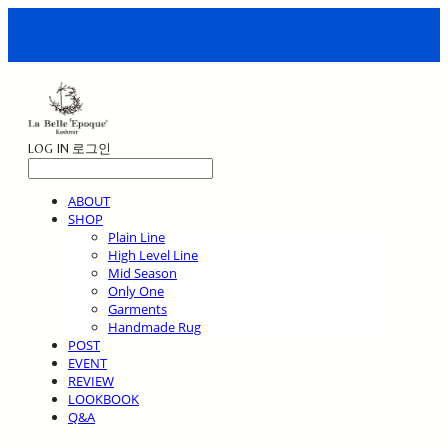
LOG IN
로그인
ABOUT
SHOP
Plain Line
High Level Line
Mid Season
Only One
Garments
Handmade Rug
POST
EVENT
REVIEW
LOOKBOOK
Q&A