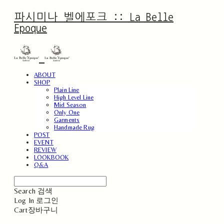
파시미나 벨에포크 :: La Belle
Epoque
ABOUT
SHOP
Plain Line
High Level Line
Mid Season
Only One
Garments
Handmade Rug
POST
EVENT
REVIEW
LOOKBOOK
Q&A
Search
검색
Log In
로그인
Cart
장바구니