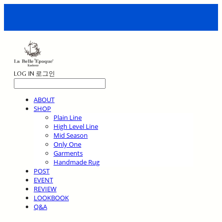
LOG IN
로그인
ABOUT
SHOP
Plain Line
High Level Line
Mid Season
Only One
Garments
Handmade Rug
POST
EVENT
REVIEW
LOOKBOOK
Q&A