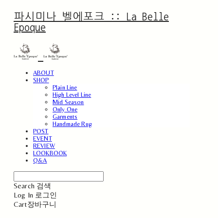
파시미나 벨에포크 :: La Belle
Epoque
ABOUT
SHOP
Plain Line
High Level Line
Mid Season
Only One
Garments
Handmade Rug
POST
EVENT
REVIEW
LOOKBOOK
Q&A
Search
검색
Log In
로그인
Cart
장바구니