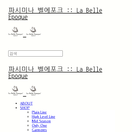
파시미나 벨에포크 :: La Belle
Epoque
파시미나 벨에포크 :: La Belle
Epoque
ABOUT
SHOP
Plain Line
High Level Line
Mid Season
Only One
Garments