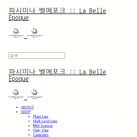
파시미나 벨에포크 :: La Belle
Epoque
파시미나 벨에포크 :: La Belle
Epoque
ABOUT
SHOP
Plain Line
High Level Line
Mid Season
Only One
Garments