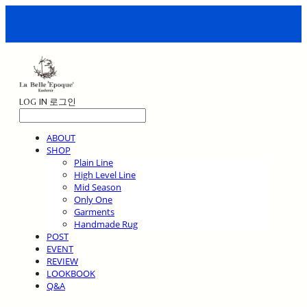
LOG IN
로그인
ABOUT
SHOP
Plain Line
High Level Line
Mid Season
Only One
Garments
Handmade Rug
POST
EVENT
REVIEW
LOOKBOOK
Q&A