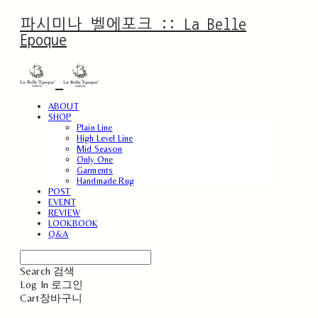
파시미나 벨에포크 :: La Belle
Epoque
ABOUT
SHOP
Plain Line
High Level Line
Mid Season
Only One
Garments
Handmade Rug
POST
EVENT
REVIEW
LOOKBOOK
Q&A
Search
검색
Log In
로그인
Cart
장바구니