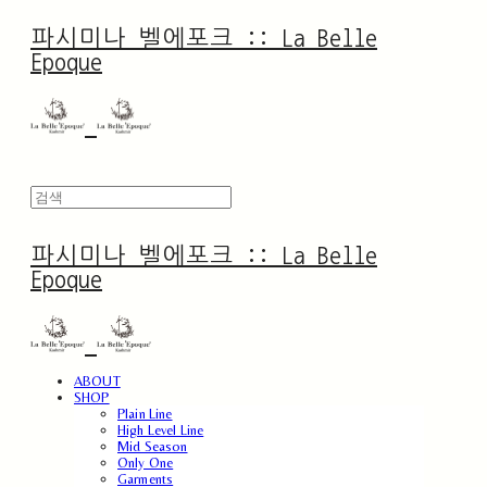
파시미나 벨에포크 :: La Belle
Epoque
파시미나 벨에포크 :: La Belle
Epoque
ABOUT
SHOP
Plain Line
High Level Line
Mid Season
Only One
Garments