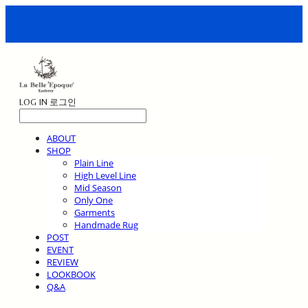
LOG IN
로그인
ABOUT
SHOP
Plain Line
High Level Line
Mid Season
Only One
Garments
Handmade Rug
POST
EVENT
REVIEW
LOOKBOOK
Q&A