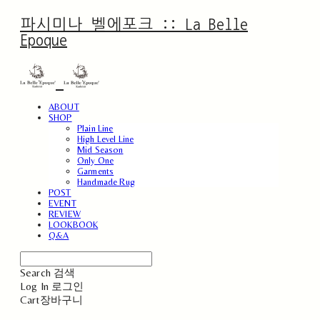
파시미나 벨에포크 :: La Belle
Epoque
ABOUT
SHOP
Plain Line
High Level Line
Mid Season
Only One
Garments
Handmade Rug
POST
EVENT
REVIEW
LOOKBOOK
Q&A
Search
검색
Log In
로그인
Cart
장바구니