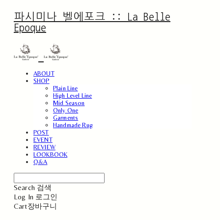
파시미나 벨에포크 :: La Belle
Epoque
ABOUT
SHOP
Plain Line
High Level Line
Mid Season
Only One
Garments
Handmade Rug
POST
EVENT
REVIEW
LOOKBOOK
Q&A
Search
검색
Log In
로그인
Cart
장바구니