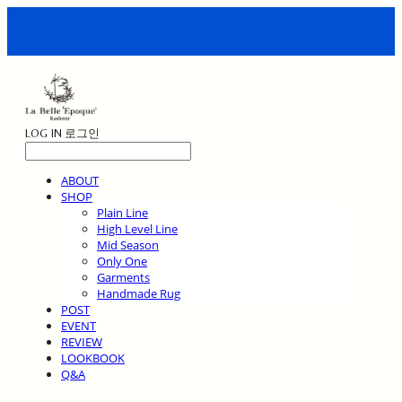
LOG IN
로그인
ABOUT
SHOP
Plain Line
High Level Line
Mid Season
Only One
Garments
Handmade Rug
POST
EVENT
REVIEW
LOOKBOOK
Q&A