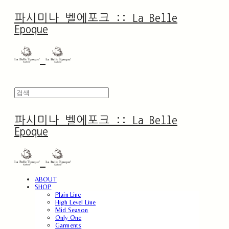
파시미나 벨에포크 :: La Belle
Epoque
파시미나 벨에포크 :: La Belle
Epoque
ABOUT
SHOP
Plain Line
High Level Line
Mid Season
Only One
Garments