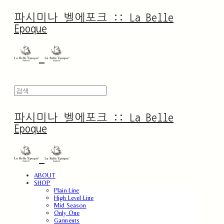
파시미나 벨에포크 :: La Belle
Epoque
파시미나 벨에포크 :: La Belle
Epoque
ABOUT
SHOP
Plain Line
High Level Line
Mid Season
Only One
Garments