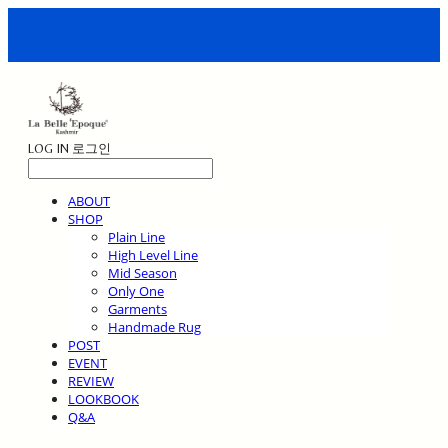
LOG IN
로그인
ABOUT
SHOP
Plain Line
High Level Line
Mid Season
Only One
Garments
Handmade Rug
POST
EVENT
REVIEW
LOOKBOOK
Q&A