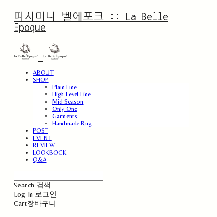
파시미나 벨에포크 :: La Belle
Epoque
ABOUT
SHOP
Plain Line
High Level Line
Mid Season
Only One
Garments
Handmade Rug
POST
EVENT
REVIEW
LOOKBOOK
Q&A
Search
검색
Log In
로그인
Cart
장바구니