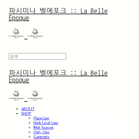
파시미나 벨에포크 :: La Belle
Epoque
파시미나 벨에포크 :: La Belle
Epoque
ABOUT
SHOP
Plain Line
High Level Line
Mid Season
Only One
Garments