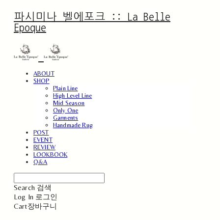
파시미나 벨에포크 :: La Belle
Epoque
ABOUT
SHOP
Plain Line
High Level Line
Mid Season
Only One
Garments
Handmade Rug
POST
EVENT
REVIEW
LOOKBOOK
Q&A
Search
검색
Log In
로그인
Cart
장바구니