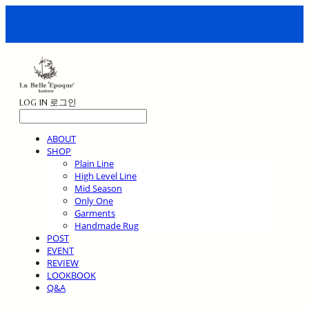
LOG IN
로그인
ABOUT
SHOP
Plain Line
High Level Line
Mid Season
Only One
Garments
Handmade Rug
POST
EVENT
REVIEW
LOOKBOOK
Q&A